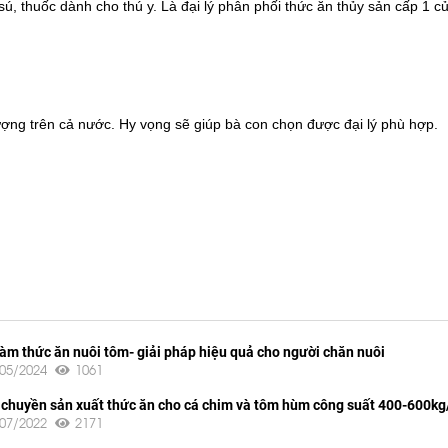
ú, thuốc dành cho thú y. Là đại lý phân phối thức ăn thủy sản cấp 1 c
 lượng trên cả nước. Hy vọng sẽ giúp bà con chọn được đại lý phù hợp.
làm thức ăn nuôi tôm- giải pháp hiệu quả cho người chăn nuôi
/05/2024
1061
 chuyền sản xuất thức ăn cho cá chim và tôm hùm công suất 400-600kg
/07/2022
2171