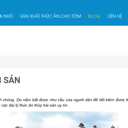
 & NHỎ
SẢN XUẤT THỨC ĂN CHO TÔM
BLOG
LIÊN HỆ
I SẢN
 chóng. Do nắm bắt được nhu cầu của người dân để tiết kiệm được th
các đại lý thức ăn thủy hải sản uy tín.