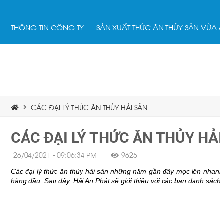
THÔNG TIN CÔNG TY
SẢN XUẤT THỨC ĂN THỦY SẢN VỪA
CÁC ĐẠI LÝ THỨC ĂN THỦY HẢI SẢN
CÁC ĐẠI LÝ THỨC ĂN THỦY HẢ
26/04/2021 - 09:06:34 PM
9625
Các đại lý thức ăn thủy hải sản những năm gần đây mọc lên nhanh
hàng đầu. Sau đây, Hải An Phát sẽ giới thiệu với các bạn danh sách 