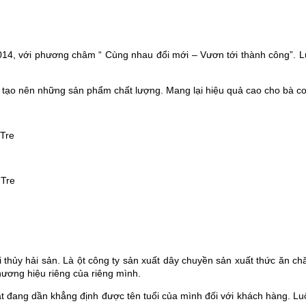
2014, với phương châm “ Cùng nhau đổi mới – Vươn tới thành công”. 
để tạo nên những sản phẩm chất lượng. Mang lại hiệu quả cao cho bà co
 Tre
 Tre
 thủy hải sản. Là ột công ty sản xuất dây chuyền sản xuất thức ăn chă
ơng hiệu riêng của riêng mình.
t đang dần khẳng định được tên tuổi của mình đối với khách hàng. Lu