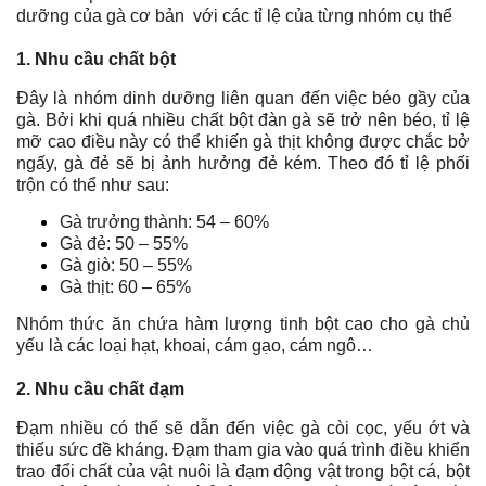
dưỡng của gà cơ bản với các tỉ lệ của từng nhóm cụ thể
1. Nhu cầu chất bột
Đây là nhóm dinh dưỡng liên quan đến việc béo gầy của
gà. Bởi khi quá nhiều chất bột đàn gà sẽ trở nên béo, tỉ lệ
mỡ cao điều này có thể khiến gà thịt không được chắc bở
ngấy, gà đẻ sẽ bị ảnh hưởng đẻ kém. Theo đó tỉ lệ phối
trộn có thể như sau:
Gà trưởng thành: 54 – 60%
Gà đẻ: 50 – 55%
Gà giò: 50 – 55%
Gà thịt: 60 – 65%
Nhóm thức ăn chứa hàm lượng tinh bột cao cho gà chủ
yếu là các loại hạt, khoai, cám gạo, cám ngô…
2. Nhu cầu chất đạm
Đạm nhiều có thể sẽ dẫn đến việc gà còi cọc, yếu ớt và
thiếu sức đề kháng. Đạm tham gia vào quá trình điều khiển
trao đổi chất của vật nuôi là đạm động vật trong bột cá, bột