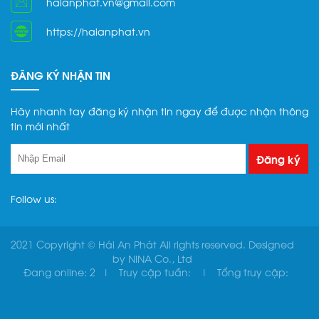
haianphat.vn@gmail.com
https://haianphat.vn
ĐĂNG KÝ NHẬN TIN
Hãy nhanh tay đăng ký nhận tin ngay để được nhận thông
tin mới nhất
Follow us:
2021 Copyright © Hải An Phát All rights reserved. Designed
by
NINA Co., Ltd
Đang online:
2
Truy cập tuần:
Tổng truy cập: