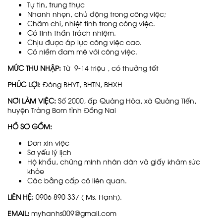
Tự tin, trung thực
Nhanh nhẹn, chủ động trong công việc;
Chăm chỉ, nhiệt tình trong công việc.
Có tinh thần trách nhiệm.
Chịu được áp lực công việc cao.
Có niềm đam mê với công việc.
MỨC THU NHẬP:
Từ 9-14 triệu , có thưởng tết
PHÚC LỢI:
Đóng BHYT, BHTN, BHXH
NƠI LÀM VIỆC:
Số 2000, ấp Quảng Hòa, xã Quảng Tiến,
huyện Trảng Bom tỉnh Đồng Nai
HỒ SƠ GỒM:
Đơn xin việc
Sơ yếu lý lịch
Hộ khẩu, chứng minh nhân dân và giấy khám sức
khỏe
Các bằng cấp có liên quan.
LIÊN HỆ:
0906 890 337 ( Ms. Hạnh).
EMAIL:
myhanhs009@gmail.com