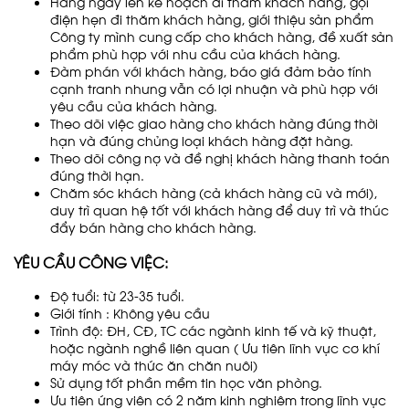
Hàng ngày lên kế hoạch đi thăm khách hàng, gọi
điện hẹn đi thăm khách hàng, giới thiệu sản phẩm
Công ty mình cung cấp cho khách hàng, đề xuất sản
phẩm phù hợp với nhu cầu của khách hàng.
Đàm phán với khách hàng, báo giá đảm bảo tính
cạnh tranh nhưng vẫn có lợi nhuận và phù hợp với
yêu cầu của khách hàng.
Theo dõi việc giao hàng cho khách hàng đúng thời
hạn và đúng chủng loại khách hàng đặt hàng.
Theo dõi công nợ và đề nghị khách hàng thanh toán
đúng thời hạn.
Chăm sóc khách hàng (cả khách hàng cũ và mới),
duy trì quan hệ tốt với khách hàng để duy trì và thúc
đẩy bán hàng cho khách hàng.
YÊU CẦU CÔNG VIỆC:
Độ tuổi: từ 23-35 tuổi.
Giới tính : Không yêu cầu
Trình độ: ĐH, CĐ, TC các ngành kinh tế và kỹ thuật,
hoặc ngành nghề liên quan ( Ưu tiên lĩnh vực cơ khí
máy móc và thức ăn chăn nuôi)
Sử dụng tốt phần mềm tin học văn phòng.
Ưu tiên ứng viên có 2 năm kinh nghiêm trong lĩnh vực