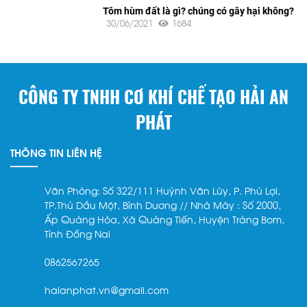
Tôm hùm đất là gì? chúng có gây hại không?
30/06/2021
1684
CÔNG TY TNHH CƠ KHÍ CHẾ TẠO HẢI AN
PHÁT
THÔNG TIN LIÊN HỆ
Văn Phòng: Số 322/111 Huỳnh Văn Lũy, P. Phú Lợi,
TP.Thủ Dầu Một, Bình Dương // Nhà Máy : Số 2000,
Ấp Quảng Hòa, Xã Quảng Tiến, Huyện Trảng Bom,
Tỉnh Đồng Nai
0862567265
haianphat.vn@gmail.com