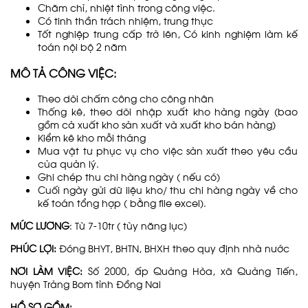
Chăm chỉ, nhiệt tình trong công việc.
Có tinh thần trách nhiệm, trung thực
Tốt nghiệp trung cấp trở lên, Có kinh nghiệm làm kế
toán nội bộ 2 năm
MÔ TẢ CÔNG VIỆC:
Theo dõi chấm công cho công nhân
Thống kê, theo dõi nhập xuất kho hàng ngày (bao
gồm cả xuất kho sản xuất và xuất kho bán hàng)
Kiểm kê kho mỗi tháng
Mua vật tư phục vụ cho việc sản xuất theo yêu cầu
của quản lý.
Ghi chép thu chi hàng ngày ( nếu có)
Cuối ngày gửi dữ liệu kho/ thu chi hàng ngày về cho
kế toán tổng hợp ( bằng file excel).
MỨC LƯƠNG
: Từ 7-10tr ( tùy năng lực)
PHÚC LỢI:
Đóng BHYT, BHTN, BHXH theo quy định nhà nước
NƠI LÀM VIỆC:
Số 2000, ấp Quảng Hòa, xã Quảng Tiến,
huyện Trảng Bom tỉnh Đồng Nai
HỒ SƠ GỒM: