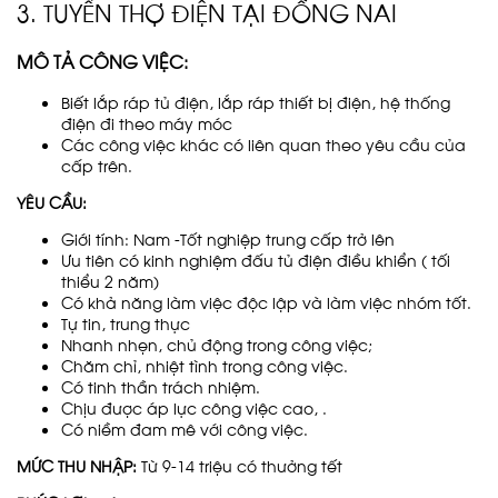
3. TUYỂN THỢ ĐIỆN TẠI ĐỒNG NAI
MÔ TẢ CÔNG VIỆC:
Biết lắp ráp tủ điện, lắp ráp thiết bị điện, hệ thống
điện đi theo máy móc
Các công việc khác có liên quan theo yêu cầu của
cấp trên.
YÊU CẦU:
Giới tính: Nam -Tốt nghiệp trung cấp trở lên
Ưu tiên có kinh nghiệm đấu tủ điện điều khiển ( tối
thiểu 2 năm)
Có khả năng làm việc độc lập và làm việc nhóm tốt.
Tự tin, trung thực
Nhanh nhẹn, chủ động trong công việc;
Chăm chỉ, nhiệt tình trong công việc.
Có tinh thần trách nhiệm.
Chịu được áp lực công việc cao, .
Có niềm đam mê với công việc.
MỨC THU NHẬP:
Từ 9-14 triệu có thưởng tết