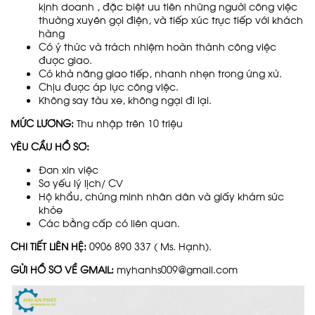
kịnh doanh , đặc biệt ưu tiên những người công việc
thường xuyên gọi điện, và tiếp xúc trực tiếp với khách
hàng
Có ý thức và trách nhiệm hoàn thành công việc
được giao.
Có khả năng giao tiếp, nhanh nhẹn trong ứng xử.
Chịu được áp lực công việc.
Không say tàu xe, không ngại đi lại.
MỨC LƯƠNG:
Thu nhập trên 10 triệu
YÊU CẦU HỒ SƠ:
Đơn xin việc
Sơ yếu lý lịch/ CV
Hộ khẩu, chứng minh nhân dân và giấy khám sức
khỏe
Các bằng cấp có liên quan.
CHI TIẾT LIÊN HỆ:
0906 890 337 ( Ms. Hạnh).
GỬI HỒ SƠ VỀ GMAIL:
myhanhs009@gmail.com