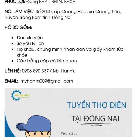
PHÚC LỢI:
Đóng BHYT, BHTN, BHXH
NƠI LÀM VIỆC:
Số 2000, ấp Quảng Hòa, xã Quảng Tiến,
huyện Trảng Bom tỉnh Đồng Nai
HỒ SƠ GỒM:
Đơn xin việc
Sơ yếu lý lịch
Hộ khẩu, chứng minh nhân dân và giấy khám sức
khỏe
Các bằng cấp có liên quan.
LIÊN HỆ:
0906 890 337 ( Ms. Hạnh).
EMAIL:
myhanhs009@gmail.com