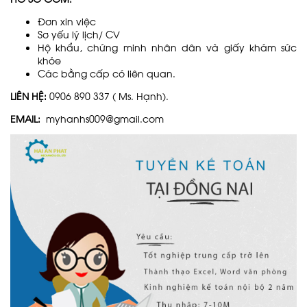
Đơn xin việc
Sơ yếu lý lịch/ CV
Hộ khẩu, chứng minh nhân dân và giấy khám sức
khỏe
Các bằng cấp có liên quan.
LIÊN HỆ:
0906 890 337 ( Ms. Hạnh).
EMAIL:
myhanhs009@gmail.com