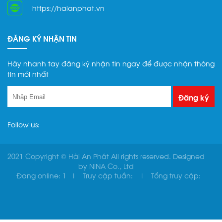
https://haianphat.vn
ĐĂNG KÝ NHẬN TIN
Hãy nhanh tay đăng ký nhận tin ngay để được nhận thông
tin mới nhất
Follow us:
2021 Copyright © Hải An Phát All rights reserved. Designed
by
NINA Co., Ltd
Đang online:
1
Truy cập tuần:
Tổng truy cập: