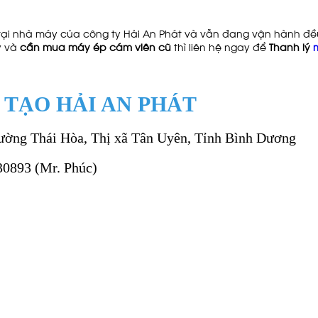
ại nhà máy của công ty Hải An Phát và vẫn đang vận hành đề
y và
cần mua máy ép cám viên cũ
thì liên hệ ngay để
Thanh lý
 TẠO HẢI AN PHÁT
ường Thái Hòa, Thị xã Tân Uyên, Tỉnh Bình Dương
30893 (Mr. Phúc)