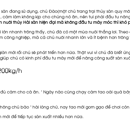
ủy sản đang sử dụng, chú Đào(một chủ trang trại thủy sản quy m
h, cám làm không kịp cho chúng nó ăn, nên tui phải đầu tư nâ
 nuôi thủy Hải sản hiện đại mà không đầu tư máy móc thì khó p
lớn nhanh trông thấy, chú đã có một mùa nuôi thắng lơi. Theo
 công nghiệp, mà cá chú nuôi nhanh lớn và ít bệnh hơn trông th
 mới rồi chú sẽ phát triển hơn nữa. Thật vui vì chú đã biết ứ
giúp chú có kinh phí đầu tư máy mới để nâng công suất sản xuấ
200kg/h
i đủ cám cho cá ăn. " Ngày nào cũng chạy cám tao oải quá bây
không chú bảo " hài lòng chứ, nay tao mới gom gạo để chơi còn 
 mới để tiếp tục sản xuất nhiều hơn nữa.