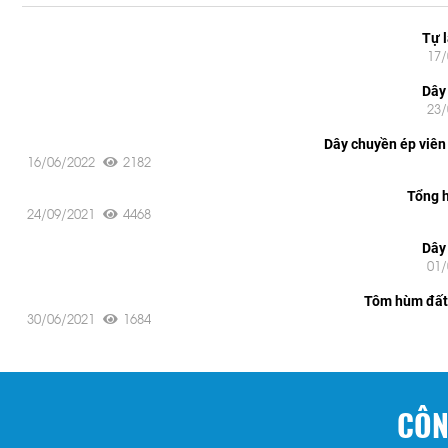
Tự 
17
Dây
23
Dây chuyền ép viên
16/06/2022
2182
Tổng h
24/09/2021
4468
Dây 
01
Tôm hùm đất 
30/06/2021
1684
CÔN