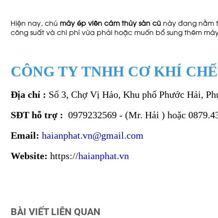
Hiện nay, chú
máy ép viên cám thủy sản
cũ
này đang nằm t
công suất và chi phí vừa phải hoặc muốn bổ sung thêm má
CÔNG TY TNHH CƠ KHÍ CHẾ
Địa chỉ :
Số 3, Chợ Vị Hảo, Khu phố Phước Hải, Ph
SĐT hỗ trợ :
0979232569 - (Mr. Hải ) hoặc 0879.4
Email:
haianphat.vn@gmail.com
Website:
https://
haianphat.vn
BÀI VIẾT LIÊN QUAN