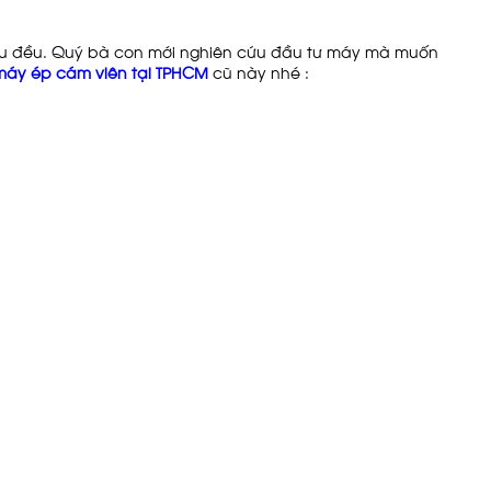
u đều. Quý bà con mới nghiên cứu đầu tư máy mà muốn
máy ép cám viên tại TPHCM
cũ này nhé :