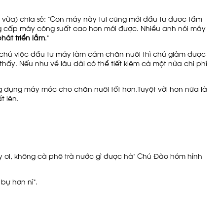
ô vừa) chia sẻ: "Con máy này tui cũng mới đầu tư đươc tầm
ng cấp máy công suất cao hơn mới được. Nhiều anh nói máy
hát triển lắm
."
 chú việc đầu tư máy làm cám chăn nuôi thì chú giảm được
ấy. Nếu như về lâu dài có thể tiết kiệm cả một nửa chi phí
ng dụng máy móc cho chăn nuôi tốt hơn.Tuyệt vời hơn nữa là
t lên.
 ơi, không cà phê trà nước gì được hà" Chú Đào hóm hỉnh
bự hơn nì".