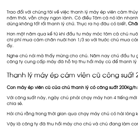
Trao đổi với chúng tôi về việc thanh lý máy ép viên cám th
năm thôi, vẫn chạy ngon lành. Có điều Tôm cá nó lớn nhan
dùng không tốt rồi thanh lý chứ. Thực ra họ đâu có biết,
Chăn
Hơn một năm qua kể từ khi đầu tư máy móc tôm cá chú nuôi 
chi phí mua cám chăn nuôi hơn 1/3 so với trước chú mua cám
ấy.
Nghe chú nói mà thấy mừng cho chú. Năm nay chú đầu tư giàn
công ty cung cấp máy đã hỗ trợ thu hồi máy cũ để thanh lý 
Thanh lý máy ép cám viên cũ công suất 
Con máy ép viên cũ của chú thanh lý có công suất 200Kg/h:
Với công suất này, ngày chú phải chạy máy hơn 4 tiếng mớ
chia sẻ.
Hỏi chú rằng trong thời gian qua chạy máy chú có hài lòng 
Vậy là công ty đã thu hồi máy cho chú và chú đang làm con