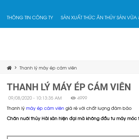
THÔNG TIN CÔNG TY
SẢN XUẤT THỨC ĂN THỦY SẢN VỪA
Thanh lý máy ép cám viên
THANH LÝ MÁY ÉP CÁM VIÊN
09/08/2020 - 10:13:35 AM
4999
Thanh lý
máy ép cám viên
giá rẻ với chất lượng đảm bảo
Chăn nuôi thủy Hải sản hiện đại mà không đầu tư máy móc th